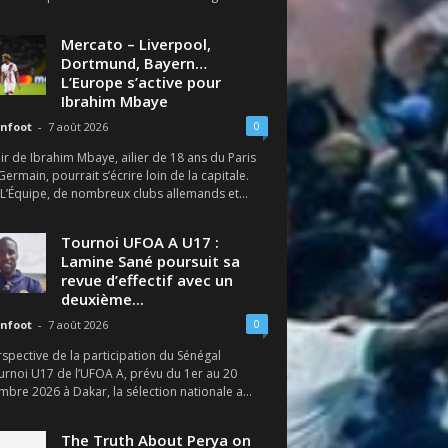
Mercato – Liverpool,
Dortmund, Bayern…
L’Europe s’active pour
Ibrahim Mbaye
0
nfoot
-
7 août 2026
ir de Ibrahim Mbaye, ailier de 18 ans du Paris
Germain, pourrait s’écrire loin de la capitale.
 L’Équipe, de nombreux clubs allemands et...
Tournoi UFOA A U17 :
Lamine Sané poursuit sa
revue d’effectif avec un
deuxième...
0
nfoot
-
7 août 2026
spective de la participation du Sénégal
urnoi U17 de l’UFOA A, prévu du 1er au 20
bre 2026 à Dakar, la sélection nationale a...
The Truth About Perya on