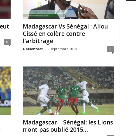
eut
Madagascar Vs Sénégal : Aliou
Cissé en colère contre
l’arbitrage
0
Galsenfoot
-
9 septembre 2018
0
Madagascar – Sénégal: les Lions
e
n’ont pas oublié 2015…