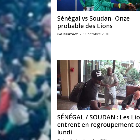
i
t
Sénégal vs Soudan- Onze
é
probable des Lions
d
u
Galsenfoot
-
11 octobre 2018
F
o
o
t
b
a
l
l
S
é
n
é
SÉNÉGAL / SOUDAN : Les Li
g
entrent en regroupement c
a
l
lundi
a