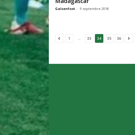
Madagascar
Galsenfoot
-
9 septembre 2018
...
1
33
34
35
36