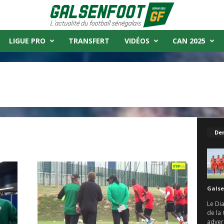
LIGUE PRO
TRANSFERT
VIDÉOS
CAN 2025
Der
Galse
Le Di
de la
advers