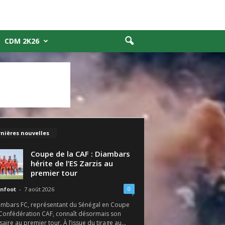
CDM 2K26
nières nouvelles
Coupe de la CAF : Diambars
hérite de l’ES Zarzis au
premier tour
0
nfoot
-
7 août 2026
ambars FC, représentant du Sénégal en Coupe
 Confédération CAF, connaît désormais son
aire au premier tour. À l’issue du tirage au...