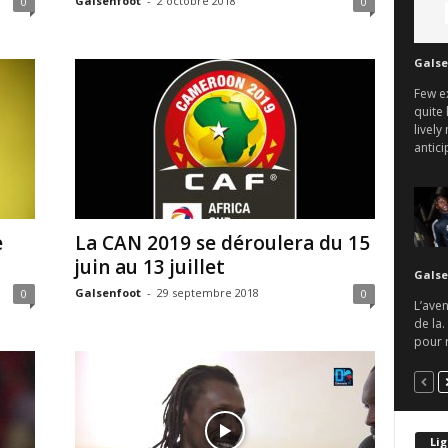
Galsenfoot
-
2 octobre 2018
0
0
Galse
Few e
quite 
lively
antici
e
La CAN 2019 se déroulera du 15
juin au 13 juillet
Galse
Galsenfoot
-
29 septembre 2018
0
0
L’aven
de la.
pour r
Lig