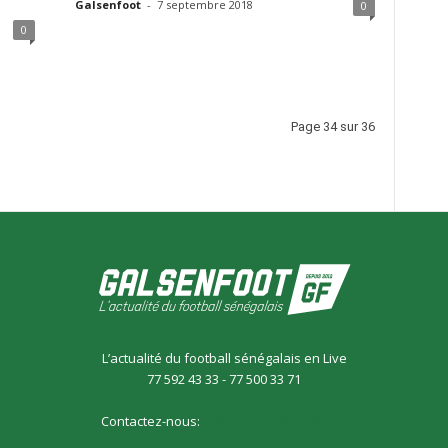
Galsenfoot
-
7 septembre 2018
0
0
Page 34 sur 36
L’actualité du football sénégalais en Live
77 592 43 33 - 77 500 33 71
Contactez-nous:
galsensfoot@gmail.com