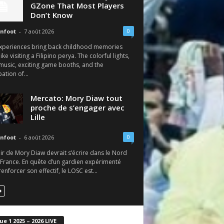
GZone That Most Players
Don’t Know
0
nfoot
-
7 août 2026
xperiences bring back childhood memories
like visiting a Filipino perya. The colorful lights,
 music, exciting game booths, and the
pation of...
Mercato: Mory Diaw tout
proche de s’engager avec
Lille
0
nfoot
-
6 août 2026
ir de Mory Diaw devrait s’écrire dans le Nord
 France. En quête d’un gardien expérimenté
enforcer son effectif, le LOSC est...
ue 1 2025 – 2026 LIVE