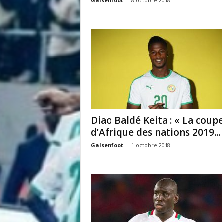
Galsenfoot
-
8 octobre 2018
i
s
Diao Baldé Keita : « La coup
d’Afrique des nations 2019...
Galsenfoot
-
1 octobre 2018