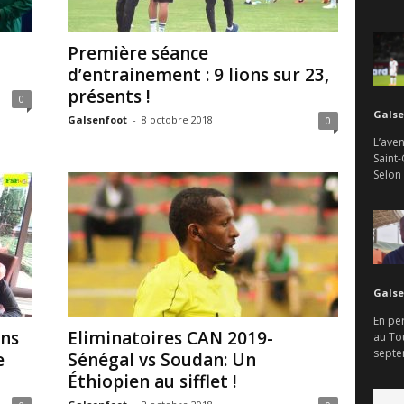
Première séance
d’entrainement : 9 lions sur 23,
présents !
0
Galse
Galsenfoot
-
8 octobre 2018
0
L’aven
Saint-
Selon
Galse
En per
ons
Eliminatoires CAN 2019-
au To
septem
e
Sénégal vs Soudan: Un
Éthiopien au sifflet !