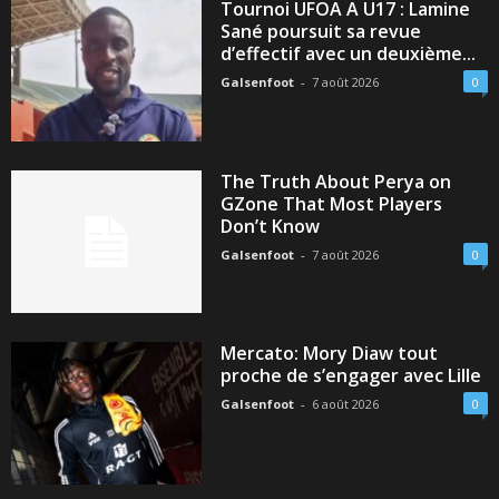
Tournoi UFOA A U17 : Lamine
Sané poursuit sa revue
d’effectif avec un deuxième...
Galsenfoot
-
7 août 2026
0
The Truth About Perya on
GZone That Most Players
Don’t Know
Galsenfoot
-
7 août 2026
0
Mercato: Mory Diaw tout
proche de s’engager avec Lille
Galsenfoot
-
6 août 2026
0