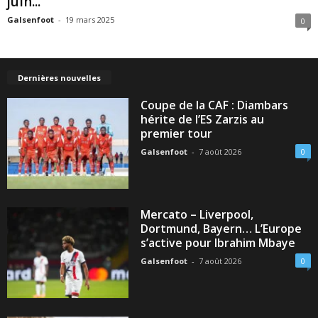
juin...
Galsenfoot
-
19 mars 2025
0
Dernières nouvelles
Coupe de la CAF : Diambars
hérite de l’ES Zarzis au
premier tour
Galsenfoot
-
7 août 2026
0
Mercato – Liverpool,
Dortmund, Bayern… L’Europe
s’active pour Ibrahim Mbaye
Galsenfoot
-
7 août 2026
0