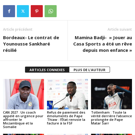
Article précédent
Article suivant
Bordeaux- Le contrat de
Mamina Badji- » Jouer au
Younousse Sankharé
Casa Sports a été un rêve
résilié
depuis mon enfance »
ARTICLES CONNEXES
PLUS DE L'AUTEUR
CAN 2027 : Un coach
Refus de paiement des
Tottenham : Toute la
appelé en urgence pour
émoluments de Pape
vérité derrière l’absence
affronter le
Thiaw : l’État renvoie la
prolongée de Pape
Mozambique et la
facture à la FSF
Matar Sarr
Somalie