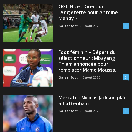
OGC Nice : Direction
l’Angleterre pour Antoine
Mendy ?
Galsenfoot
-
5 août 2026
0
Foot féminin – Départ du
sélectionneur : Mbayang
Thiam annoncée pour
remplacer Mame Moussa...
Galsenfoot
-
5 août 2026
0
Mercato : Nicolas Jackson plaît
à Tottenham
Galsenfoot
-
5 août 2026
0