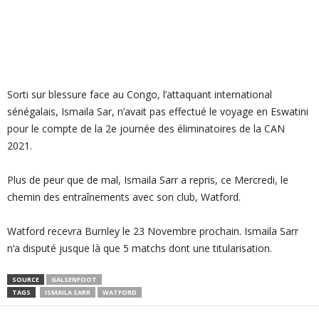
Sorti sur blessure face au Congo, l’attaquant international
sénégalais, Ismaila Sar, n’avait pas effectué le voyage en Eswatini
pour le compte de la 2e journée des éliminatoires de la CAN
2021.
Plus de peur que de mal, Ismaila Sarr a repris, ce Mercredi, le
chemin des entraînements avec son club, Watford.
Watford recevra Burnley le 23 Novembre prochain. Ismaila Sarr
n’a disputé jusque là que 5 matchs dont une titularisation.
SOURCE
GALSENFOOT
TAGS
ISMAILA SARR
WATFORD