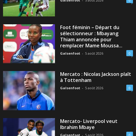
Galsenfoot
-
5 août 2026
0
Foot féminin – Départ du
sélectionneur : Mbayang
Thiam annoncée pour
remplacer Mame Moussa...
Galsenfoot
-
5 août 2026
0
Mercato : Nicolas Jackson plaît
à Tottenham
Galsenfoot
-
5 août 2026
0
Mercato- Liverpool veut
Ibrahim Mbaye
Galsenfoot
-
5 août 2026
0