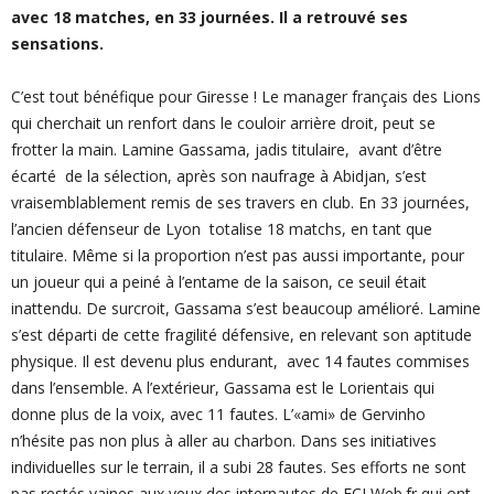
avec 18 matches, en 33 journées. Il a retrouvé ses
sensations.
C’est tout bénéfique pour Giresse ! Le manager français des Lions
qui cherchait un renfort dans le couloir arrière droit, peut se
frotter la main. Lamine Gassama, jadis titulaire, avant d’être
écarté de la sélection, après son naufrage à Abidjan, s’est
vraisemblablement remis de ses travers en club. En 33 journées,
l’ancien défenseur de Lyon totalise 18 matchs, en tant que
titulaire. Même si la proportion n’est pas aussi importante, pour
un joueur qui a peiné à l’entame de la saison, ce seuil était
inattendu. De surcroit, Gassama s’est beaucoup amélioré. Lamine
s’est départi de cette fragilité défensive, en relevant son aptitude
physique. Il est devenu plus endurant, avec 14 fautes commises
dans l’ensemble. A l’extérieur, Gassama est le Lorientais qui
donne plus de la voix, avec 11 fautes. L’«ami» de Gervinho
n’hésite pas non plus à aller au charbon. Dans ses initiatives
individuelles sur le terrain, il a subi 28 fautes. Ses efforts ne sont
pas restés vaines aux yeux des internautes de FCLWeb.fr qui ont