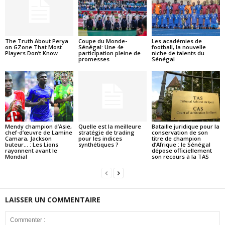
The Truth About Perya
Coupe du Monde-
Les académies de
on GZone That Most
Sénégal: Une 4e
football, la nouvelle
Players Don’t Know
participation pleine de
niche de talents du
promesses
Sénégal
Mendy champion d’Asie,
Quelle est la meilleure
Bataille juridique pour la
chef-d’œuvre de Lamine
stratégie de trading
conservation de son
Camara, Jackson
pour les indices
titre de champion
buteur… : Les Lions
synthétiques ?
d’Afrique : le Sénégal
rayonnent avant le
dépose officiellement
Mondial
son recours à la TAS
LAISSER UN COMMENTAIRE