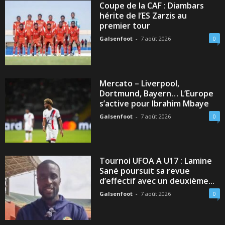
Coupe de la CAF : Diambars
hérite de l’ES Zarzis au
premier tour
Galsenfoot
-
7 août 2026
0
Mercato – Liverpool,
Dortmund, Bayern… L’Europe
s’active pour Ibrahim Mbaye
Galsenfoot
-
7 août 2026
0
Tournoi UFOA A U17 : Lamine
Sané poursuit sa revue
d’effectif avec un deuxième...
Galsenfoot
-
7 août 2026
0