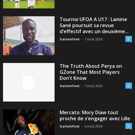
Tournoi UFOA A U17 : Lamine
Sané poursuit sa revue
d’effectif avec un deuxième...
Galsenfoot
-
7 août 2026
0
The Truth About Perya on
GZone That Most Players
Don’t Know
Galsenfoot
-
7 août 2026
0
Mercato: Mory Diaw tout
proche de s’engager avec Lille
Galsenfoot
-
6 août 2026
0