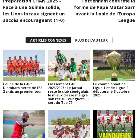
Préparation CHAN 2025 –
Tottenham confirme la
Face à une Guinée solide,
forme de Pape Matar Sarr
les Lions locaux signent un
avant la finale de l’Europa
succès encourageant (1-0)
League
ARTICLES CONNEXES
PLUS DE L'AUTEUR
Coupe de la CAF :
Classement CAF
Le championnat de
Diambars hérite de l’ES
2026/2027 : Le Jaraaf
Ligue 1 et de Ligue 2
Zarzis au premier tour
reste le club sénégalais
débutera le 3 octobre
le mieux classé malgré
2026
son recul, Teungueth FC
sort du Top 79