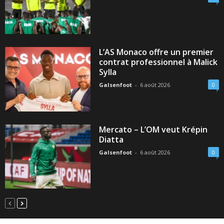
L’AS Monaco offre un premier
contrat professionnel à Malick
Sylla
Galsenfoot
-
6 août 2026
0
Mercato – L’OM veut Krépin
Diatta
Galsenfoot
-
6 août 2026
0