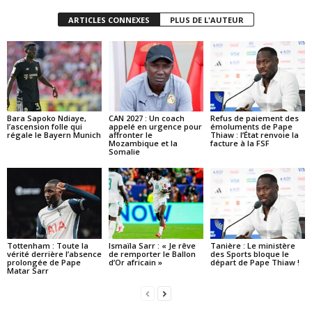
ARTICLES CONNEXES
PLUS DE L'AUTEUR
Bara Sapoko Ndiaye,
CAN 2027 : Un coach
Refus de paiement des
l’ascension folle qui
appelé en urgence pour
émoluments de Pape
régale le Bayern Munich
affronter le
Thiaw : l’État renvoie la
Mozambique et la
facture à la FSF
Somalie
Tottenham : Toute la
Ismaïla Sarr : « Je rêve
Tanière : Le ministère
vérité derrière l’absence
de remporter le Ballon
des Sports bloque le
prolongée de Pape
d’Or africain »
départ de Pape Thiaw !
Matar Sarr