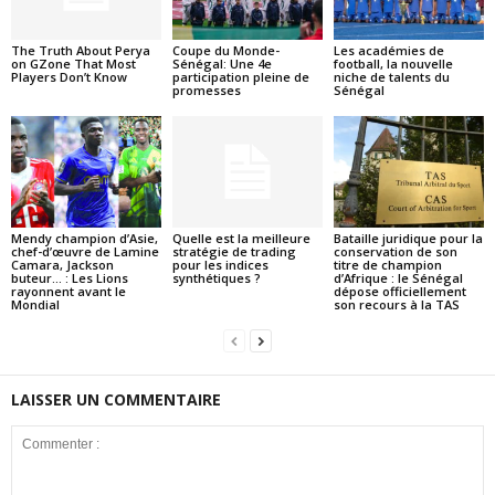
The Truth About Perya
Coupe du Monde-
Les académies de
on GZone That Most
Sénégal: Une 4e
football, la nouvelle
Players Don’t Know
participation pleine de
niche de talents du
promesses
Sénégal
Mendy champion d’Asie,
Quelle est la meilleure
Bataille juridique pour la
chef-d’œuvre de Lamine
stratégie de trading
conservation de son
Camara, Jackson
pour les indices
titre de champion
buteur… : Les Lions
synthétiques ?
d’Afrique : le Sénégal
rayonnent avant le
dépose officiellement
Mondial
son recours à la TAS
LAISSER UN COMMENTAIRE