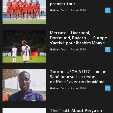
premier tour
Galsenfoot
-
7 août 2026
0
Mercato – Liverpool,
Dortmund, Bayern… L’Europe
s’active pour Ibrahim Mbaye
Galsenfoot
-
7 août 2026
0
Tournoi UFOA A U17 : Lamine
Sané poursuit sa revue
d’effectif avec un deuxième...
Galsenfoot
-
7 août 2026
0
The Truth About Perya on