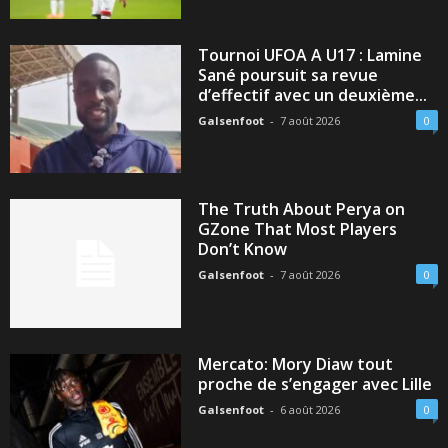
Tournoi UFOA A U17 : Lamine
Sané poursuit sa revue
d’effectif avec un deuxième...
Galsenfoot
-
7 août 2026
0
The Truth About Perya on
GZone That Most Players
Don’t Know
Galsenfoot
-
7 août 2026
0
Mercato: Mory Diaw tout
proche de s’engager avec Lille
Galsenfoot
-
6 août 2026
0