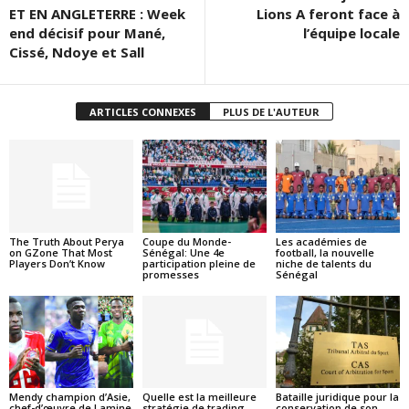
ET EN ANGLETERRE : Week
Lions A feront face à
end décisif pour Mané,
l’équipe locale
Cissé, Ndoye et Sall
ARTICLES CONNEXES
PLUS DE L'AUTEUR
The Truth About Perya
Coupe du Monde-
Les académies de
on GZone That Most
Sénégal: Une 4e
football, la nouvelle
Players Don’t Know
participation pleine de
niche de talents du
promesses
Sénégal
Mendy champion d’Asie,
Quelle est la meilleure
Bataille juridique pour la
chef-d’œuvre de Lamine
stratégie de trading
conservation de son