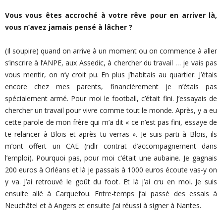
Vous vous êtes accroché à votre rêve pour en arriver là,
vous n’avez jamais pensé à lâcher ?
(Il soupire) quand on arrive à un moment ou on commence à aller
s’inscrire à l’ANPE, aux Assedic, à chercher du travail … je vais pas
vous mentir, on n’y croit pu. En plus j’habitais au quartier. J’étais
encore chez mes parents, financièrement je n’étais pas
spécialement armé. Pour moi le football, c’était fini. J’essayais de
chercher un travail pour vivre comme tout le monde. Après, y a eu
cette parole de mon frère qui m’a dit « ce n’est pas fini, essaye de
te relancer à Blois et après tu verras ». Je suis parti à Blois, ils
m’ont offert un CAE (ndlr contrat d’accompagnement dans
l’emploi). Pourquoi pas, pour moi c’était une aubaine. Je gagnais
200 euros à Orléans et là je passais à 1000 euros écoute vas-y on
y va. J’ai retrouvé le goût du foot. Et là j’ai cru en moi. Je suis
ensuite allé à Carquefou. Entre-temps j’ai passé des essais à
Neuchâtel et à Angers et ensuite j’ai réussi à signer à Nantes.