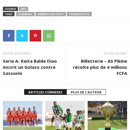
SOURCE
APS
TAGS
DIAMBARS
GÉNÉRATION FOOT
TEUNGUETH FC
Article précédent
Article suivant
Serie A- Keita Balde Diao
Billetterie – AS Pikine
inscrit un Golazo contre
récolte plus de 4 millions
Sassuolo
FCFA
ARTICLES CONNEXES
PLUS DE L'AUTEUR