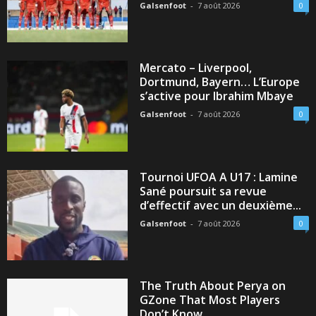
Galsenfoot
-
7 août 2026
0
Mercato – Liverpool,
Dortmund, Bayern… L’Europe
s’active pour Ibrahim Mbaye
Galsenfoot
-
7 août 2026
0
Tournoi UFOA A U17 : Lamine
Sané poursuit sa revue
d’effectif avec un deuxième...
Galsenfoot
-
7 août 2026
0
The Truth About Perya on
GZone That Most Players
Don’t Know