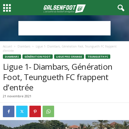
Accueil
Diambars
Ligue 1- Diambars, Génération Foot, Teungueth FC frappent
d’entrée
DIAMBARS
GÉNÉRATION FOOT
LIGUE PRO ORANGE
TEUNGUETH FC
Ligue 1- Diambars, Génération
Foot, Teungueth FC frappent
d’entrée
21 novembre 2021