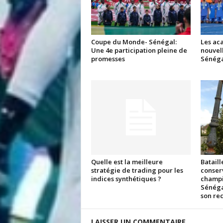
Coupe du Monde- Sénégal:
Les aca
Une 4e participation pleine de
nouvell
promesses
Sénéga
Quelle est la meilleure
Bataill
stratégie de trading pour les
conserv
indices synthétiques ?
champio
Sénéga
son rec
LAISSER UN COMMENTAIRE