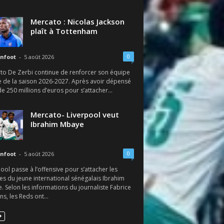
Mercato : Nicolas Jackson
plaît à Tottenham
0
nfoot
-
5 août 2026
to De Zerbi continue de renforcer son équipe
e de la saison 2026-2027. Après avoir dépensé
e 250 millions d’euros pour s’attacher...
Mercato- Liverpool veut
Ibrahim Mbaye
0
nfoot
-
5 août 2026
ool passe à l’offensive pour s’attacher les
es du jeune international sénégalais Ibrahim
 Selon les informations du journaliste Fabrice
s, les Reds ont...