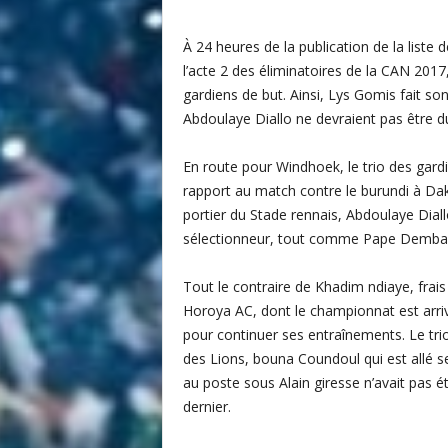
i
t
À 24 heures de la publication de la list
é
l’acte 2 des éliminatoires de la CAN 2017
d
gardiens de but. Ainsi, Lys Gomis fait s
u
Abdoulaye Diallo ne devraient pas être d
F
o
En route pour Windhoek, le trio des gard
o
t
rapport au match contre le burundi à Daka
b
portier du Stade rennais, Abdoulaye Diallo,
a
sélectionneur, tout comme Pape Demba C
l
l
Tout le contraire de Khadim ndiaye, fra
S
Horoya AC, dont le championnat est arri
é
pour continuer ses entraînements. Le trio
n
é
des Lions, bouna Coundoul qui est allé se
g
au poste sous Alain giresse n’avait pas ét
a
dernier.
l
a