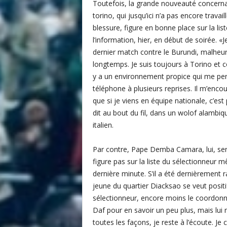
Toutefois, la grande nouveauté concernan
i
torino, qui jusqu’ici n’a pas encore travai
s
blessure, figure en bonne place sur la lis
l’information, hier, en début de soirée. «J
dernier match contre le Burundi, malheure
longtemps. Je suis toujours à Torino et com
y a un environnement propice qui me perm
téléphone à plusieurs reprises. Il m’encou
que si je viens en équipe nationale, c’est
dit au bout du fil, dans un wolof alambiq
italien.
Par contre, Pape Demba Camara, lui, sera 
figure pas sur la liste du sélectionneur 
dernière minute. S’il a été dernièrement 
jeune du quartier Diacksao se veut positi
sélectionneur, encore moins le coordon
Daf pour en savoir un peu plus, mais lui 
toutes les façons, je reste à l’écoute. Je