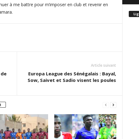
inuer à me battre pour m’imposer en club et revenir en
amara.
Lig
Article suivant
 de
Europa League des Sénégalais : Bayal,
Sow, Saivet et Sadio visent les poules
R