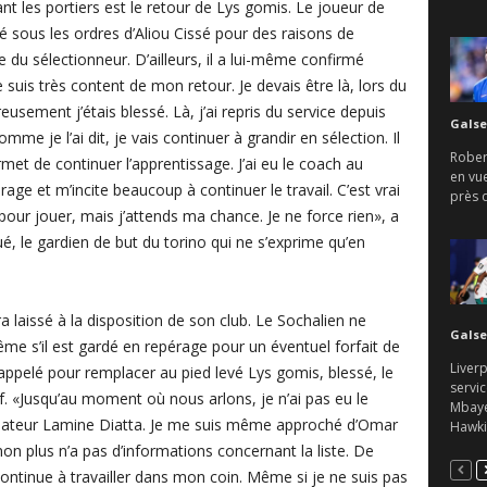
t les portiers est le retour de Lys gomis. Le joueur de
llé sous les ordres d’Aliou Cissé pour des raisons de
te du sélectionneur. D’ailleurs, il a lui-même confirmé
e suis très content de mon retour. Je devais être là, lors du
usement j’étais blessé. Là, j’ai repris du service depuis
Galse
me je l’ai dit, je vais continuer à grandir en sélection. Il
Rober
et de continuer l’apprentissage. J’ai eu le coach au
en vu
rage et m’incite beaucoup à continuer le travail. C’est vrai
près d
 pour jouer, mais j’attends ma chance. Je ne force rien», a
ué, le gardien de but du torino qui ne s’exprime qu’en
laissé à la disposition de son club. Le Sochalien ne
Galse
même s’il est gardé en repérage pour un éventuel forfait de
Liverp
rappelé pour remplacer au pied levé Lys gomis, blessé, le
servic
f. «Jusqu’au moment où nous arlons, je n’ai pas eu le
Mbaye.
nateur Lamine Diatta. Je me suis même approché d’Omar
Hawkin
non plus n’a pas d’informations concernant la liste. De
 continue à travailler dans mon coin. Même si je ne suis pas