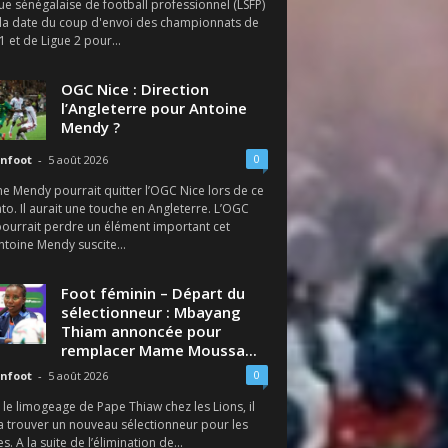
ue sénégalaise de football professionnel (LSFP)
é la date du coup d'envoi des championnats de
1 et de Ligue 2 pour...
OGC Nice : Direction
l’Angleterre pour Antoine
Mendy ?
0
nfoot
-
5 août 2026
e Mendy pourrait quitter l’OGC Nice lors de ce
o. Il aurait une touche en Angleterre. L’OGC
pourrait perdre un élément important cet
ntoine Mendy suscite...
Foot féminin – Départ du
sélectionneur : Mbayang
Thiam annoncée pour
remplacer Mame Moussa...
0
nfoot
-
5 août 2026
le limogeage de Pape Thiaw chez les Lions, il
a trouver un nouveau sélectionneur pour les
s. A la suite de l’élimination de...