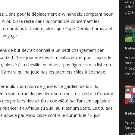
La Lig
a fix
Ligue 
e des Lions pour le déplacement à Windhoek, comptant pour
, Aliou Cissé reste dans la continuité concernant les
on retour dans la tanière, alors que Pape Demba Camara et
u voyage.
Galse
iens de but devrait connaître un petit changement par
r (3-1, 1ère journée des éliminatoires). et pour cause, le
Antoin
mercat
 blessé à la cheville, ne devrait pas figurer sur la liste du
Nice 
amara qui ne joue pas les premiers rôles à Sochaux.
été. A
is émoulu champion de guinée. Le gardien de but du
vé à son terme depuis deux semaines, est resté à Conakry
 des portiers devrait être complété par l’ancien capitaine
 relancer en Afrique su Sud, au Platinum Stars. Le titulaire
Galse
é appelé par Aliou Cissé contre le burundi, le 13 juin
Après 
faudr
Lionne