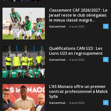
Classement CAF 2026/2027 : Le
Jaraaf reste le club sénégalais
le mieux classé malgré...
Galsenfoot
-
6 août 2026
0
Qualifications CAN U23 : Les
Lions U23 en regroupement
Galsenfoot
-
6 août 2026
0
L’AS Monaco offre un premier
contrat professionnel à Malick
Sylla
Galsenfoot
-
6 août 2026
0