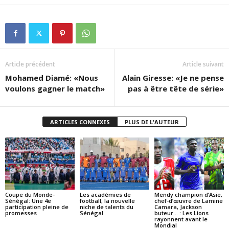
Article précédent
Article suivant
Mohamed Diamé: «Nous
Alain Giresse: «Je ne pense
voulons gagner le match»
pas à être tête de série»
ARTICLES CONNEXES
PLUS DE L'AUTEUR
Coupe du Monde-
Les académies de
Mendy champion d’Asie,
Sénégal: Une 4e
football, la nouvelle
chef-d’œuvre de Lamine
participation pleine de
niche de talents du
Camara, Jackson
promesses
Sénégal
buteur… : Les Lions
rayonnent avant le
Mondial