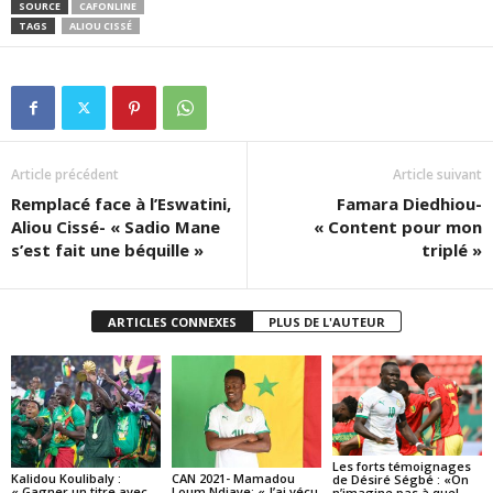
SOURCE
CAFONLINE
TAGS
ALIOU CISSÉ
Article précédent
Article suivant
Remplacé face à l’Eswatini,
Famara Diedhiou-
Aliou Cissé- « Sadio Mane
« Content pour mon
s’est fait une béquille »
triplé »
ARTICLES CONNEXES
PLUS DE L'AUTEUR
Les forts témoignages
Kalidou Koulibaly :
CAN 2021- Mamadou
de Désiré Ségbé : «On
« Gagner un titre avec
Loum Ndiaye: « J’ai vécu
n’imagine pas à quel