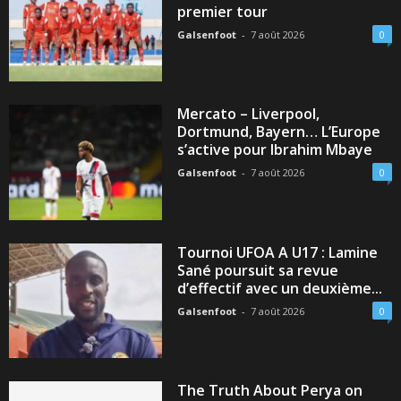
premier tour
Galsenfoot
-
7 août 2026
0
Mercato – Liverpool,
Dortmund, Bayern… L’Europe
s’active pour Ibrahim Mbaye
Galsenfoot
-
7 août 2026
0
Tournoi UFOA A U17 : Lamine
Sané poursuit sa revue
d’effectif avec un deuxième...
Galsenfoot
-
7 août 2026
0
The Truth About Perya on