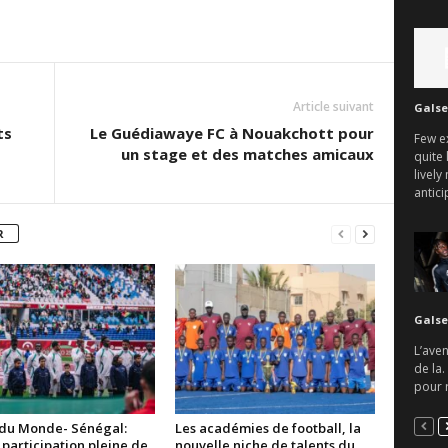
Article suivant
Galse
ts
Le Guédiawaye FC à Nouakchott pour
Few e
un stage et des matches amicaux
quite 
lively
antici
R
Galse
L’aven
de la.
pour r
du Monde- Sénégal:
Les académies de football, la
participation pleine de
nouvelle niche de talents du