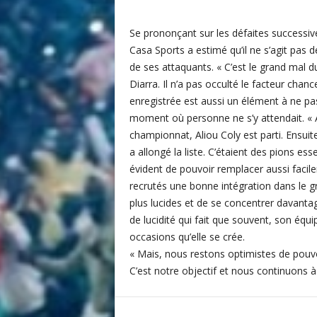
i
t
Se prononçant sur les défaites successiv
é
Casa Sports a estimé qu’il ne s’agit pas
d
de ses attaquants. « C’est le grand mal d
u
Diarra. Il n’a pas occulté le facteur chan
F
enregistrée est aussi un élément à ne pa
o
moment où personne ne s’y attendait. « 
o
t
championnat, Aliou Coly est parti. Ensui
b
a allongé la liste. C’étaient des pions esse
a
évident de pouvoir remplacer aussi facilem
l
recrutés une bonne intégration dans le 
l
plus lucides et de se concentrer davantage
S
de lucidité qui fait que souvent, son équ
é
occasions qu’elle se crée.
n
é
« Mais, nous restons optimistes de pouvoi
g
C’est notre objectif et nous continuons à t
a
l
a