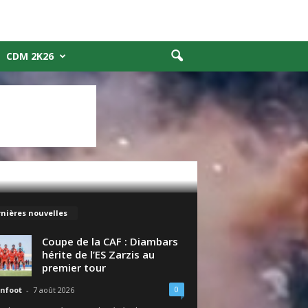
CDM 2K26
nières nouvelles
Coupe de la CAF : Diambars
hérite de l’ES Zarzis au
premier tour
0
nfoot
-
7 août 2026