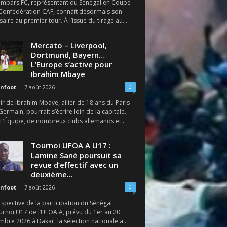
ambars FC, représentant du Sénégal en Coupe
 Confédération CAF, connaît désormais son
aire au premier tour. À l’issue du tirage au...
Mercato – Liverpool,
Dortmund, Bayern…
L’Europe s’active pour
Ibrahim Mbaye
0
nfoot
-
7 août 2026
ir de Ibrahim Mbaye, ailier de 18 ans du Paris
Germain, pourrait s’écrire loin de la capitale.
 L’Équipe, de nombreux clubs allemands et...
Tournoi UFOA A U17 :
Lamine Sané poursuit sa
revue d’effectif avec un
deuxième...
0
nfoot
-
7 août 2026
spective de la participation du Sénégal
urnoi U17 de l’UFOA A, prévu du 1er au 20
bre 2026 à Dakar, la sélection nationale a...