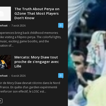
The Truth About Perya on
GZone That Most Players
Don’t Know
0
nfoot
-
7 août 2026
xperiences bring back childhood memories
like visiting a Filipino perya. The colorful lights,
 music, exciting game booths, and the
pation of...
Mercato: Mory Diaw tout
proche de s’engager avec
Lille
0
nfoot
-
6 août 2026
ir de Mory Diaw devrait s’écrire dans le Nord
 France. En quête d’un gardien expérimenté
enforcer son effectif, le LOSC est...