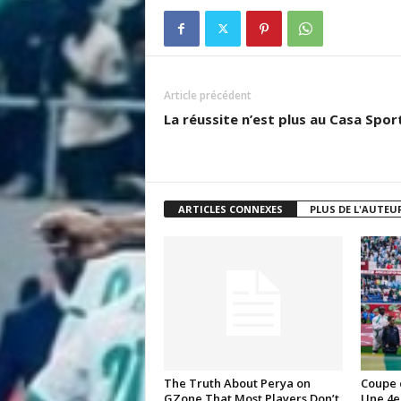
i
s
Article précédent
La réussite n’est plus au Casa Spor
ARTICLES CONNEXES
PLUS DE L'AUTEU
The Truth About Perya on
Coupe 
GZone That Most Players Don’t
Une 4e 