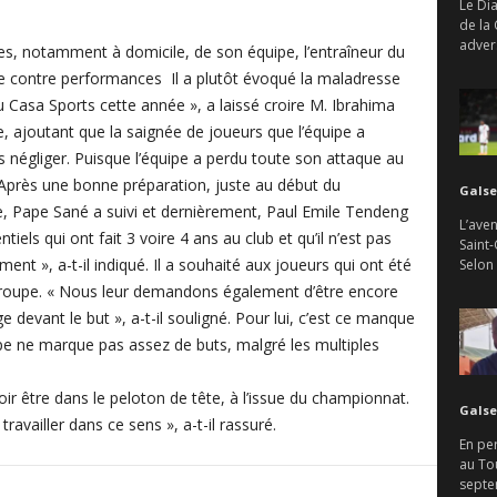
Le Di
de la
advers
es, notamment à domicile, de son équipe, l’entraîneur du
 de contre performances Il a plutôt évoqué la maladresse
u Casa Sports cette année », a laissé croire M. Ibrahima
ce, ajoutant que la saignée de joueurs que l’équipe a
s négliger. Puisque l’équipe a perdu toute son attaque au
Après une bonne préparation, juste au début du
Galse
te, Pape Sané a suivi et dernièrement, Paul Emile Tendeng
L’aven
ntiels qui ont fait 3 voire 4 ans au club et qu’il n’est pas
Saint-
ent », a-t-il indiqué. Il a souhaité aux joueurs qui ont été
Selon
groupe. « Nous leur demandons également d’être encore
 devant le but », a-t-il souligné. Pour lui, c’est ce manque
ipe ne marque pas assez de buts, malgré les multiples
r être dans le peloton de tête, à l’issue du championnat.
Galse
ravailler dans ce sens », a-t-il rassuré.
En per
au To
septem